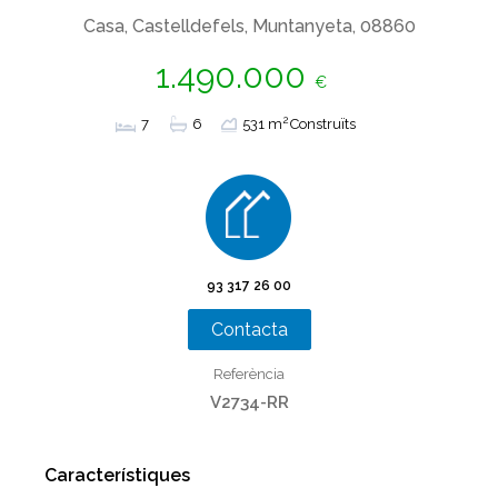
Casa, Castelldefels, Muntanyeta, 08860
1.490.000
€
2
7
6
531 m
Construïts
93 317 26 00
Contacta
Referència
V2734-RR
Característiques