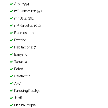
Any: 1994
2
m
Construïts: 531
2
m
Útils: 361
2
m
Parcel·la: 1012
Buen estado
Exterior
Habitacions: 7
Banys: 6
Terrassa
Balcó
Calefacció
A/C
PàrquingGaratge
Jardí
Piscina Pròpia