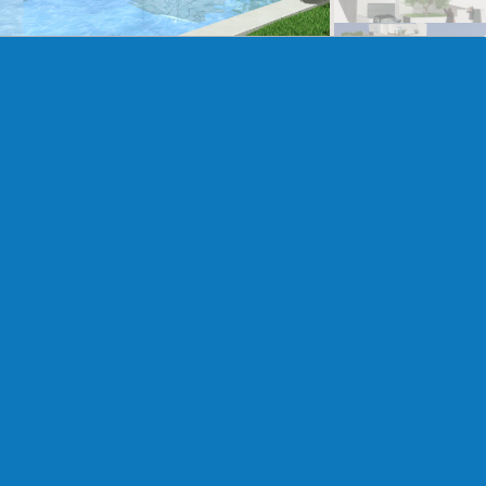
Compartir:
a nueva Santa
Eurofincas
93 317 26 00
net
Contacta
Referencia
V1800-R
dos
2
útiles: 69
normal