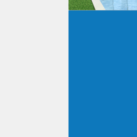
Promoción obr
Coloma
Santa Coloma de Grama
274.000
€
3
2
84 construí
Características
Año: 2019
2
m
construídos: 84
m