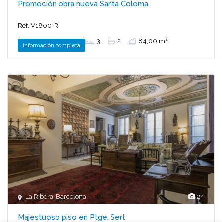
Promoción obra nueva Santa Coloma
Ref. V1800-R
2
3
2
84,00 m
información completa
La Ribera
,
Barcelona
24
Majestuoso piso en Ptge. Sert