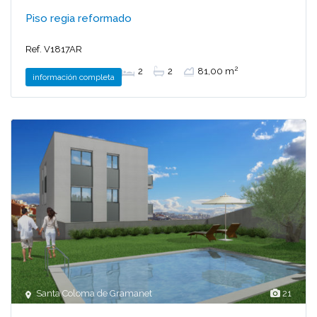
Piso regia reformado
Ref. V1817AR
2
2
2
81,00 m
información completa
Santa Coloma de Gramanet
21