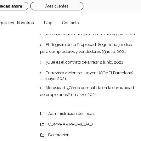
iedad ahora
Área clientes
quileres
Nosotros
Blog
Contacto
¿Cómo ahorrar energía en casa?
10 agosto, 2021
El Registro de la Propiedad: Seguridad jurídica
para compradores y vendedores
23 julio, 2021
¿Qué es el contrato de arras?
2 junio, 2021
Entrevista a Montse Junyent (COAPI Barcelona)
11 mayo, 2021
Morosidad: ¿Cómo combatirla en la comunidad
de propietarios?
1 marzo, 2021
Administración de fincas
COMPRAR PROPIEDAD
Decoración