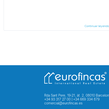
Continuar leyendo
Rda Sant Pere, 19-21, àt. 2, 08010 Barcelo
+34 93 317 27 00
|
+34 669 334 879
comercial@eurofincas.es