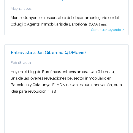
May 11, 2021
Montse Junyent es responsable del departamento jurídico del
Col·legi d’Agents Immobiliaris de Barcelona (COA
[más]
Continuar leyendo
Entrevista a Jan Gibernau (4DMovin)
Feb 18, 2021
Hoy en el blog de Eurofincas entrevistamos a Jan Gibernau,
una de las jóvenes revelaciones del sector inmobiliario en
Barcelona y Catalunya. El ADN de Jan es pura innovación, pura
idea para revolucion
[más]